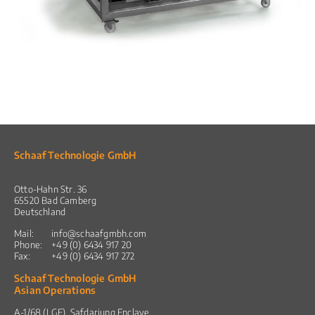
Schaaf Technologie GmbH
Otto-Hahn Str. 36
65520 Bad Camberg
Deutschland
Mail:
info@schaafgmbh.com
Phone:
+49 (0) 6434 917 20
Fax:
+49 (0) 6434 917 272
Schaaf Technologie GmbH
Asian Operations
A-1/68 (LGF), Safdarjung Enclave