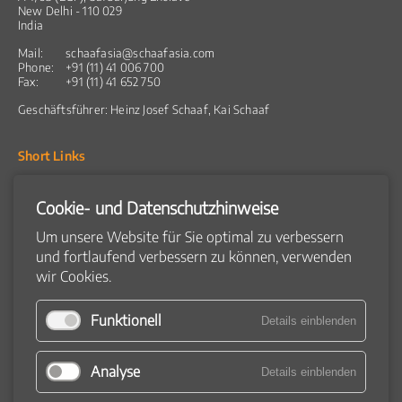
New Delhi - 110 029
India
Mail:
schaafasia@schaafasia.com
Phone:
+91 (11) 41 006 700
Fax:
+91 (11) 41 652 750
Geschäftsführer:
Heinz Josef Schaaf, Kai Schaaf
Short Links
Aktuelles
Cookie- und Datenschutzhinweise
Produkte
Snacks
Frühstückscerealien
Um unsere Website für Sie optimal zu verbessern
Coextrudierte Produkte
und fortlaufend verbessern zu können, verwenden
Flachbrot
wir Cookies.
Produktkatalog
Maschinen
Rohstoffaufbereitung
Funktionell
Details einblenden
Extruder
Trockner
Aromatisierungssysteme
Analyse
Kühltrommel
Details einblenden
Periphermaschinen